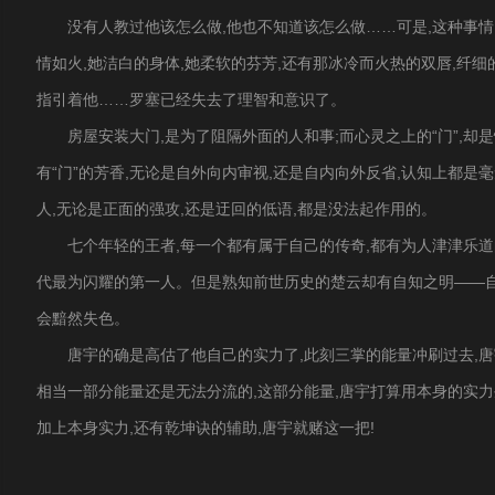
没有人教过他该怎么做,他也不知道该怎么做……可是,这种事情
情如火,她洁白的身体,她柔软的芬芳,还有那冰冷而火热的双唇,纤细
指引着他……罗塞已经失去了理智和意识了。
房屋安装大门,是为了阻隔外面的人和事;而心灵之上的“门”,却
有“门”的芳香,无论是自外向内审视,还是自内向外反省,认知上都
人,无论是正面的强攻,还是迂回的低语,都是没法起作用的。
七个年轻的王者,每一个都有属于自己的传奇,都有为人津津乐
代最为闪耀的第一人。但是熟知前世历史的楚云却有自知之明——自
会黯然失色。
唐宇的确是高估了他自己的实力了,此刻三掌的能量冲刷过去,唐
相当一部分能量还是无法分流的,这部分能量,唐宇打算用本身的实力
加上本身实力,还有乾坤诀的辅助,唐宇就赌这一把!