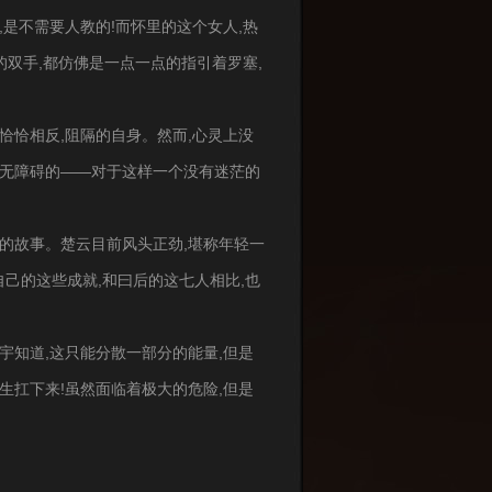
,是不需要人教的!而怀里的这个女人,热
的双手,都仿佛是一点一点的指引着罗塞,
是恰恰相反,阻隔的自身。然而,心灵上没
是毫无障碍的——对于这样一个没有迷茫的
道的故事。楚云目前风头正劲,堪称年轻一
己的这些成就,和曰后的这七人相比,也
宇知道,这只能分散一部分的能量,但是
生扛下来!虽然面临着极大的危险,但是