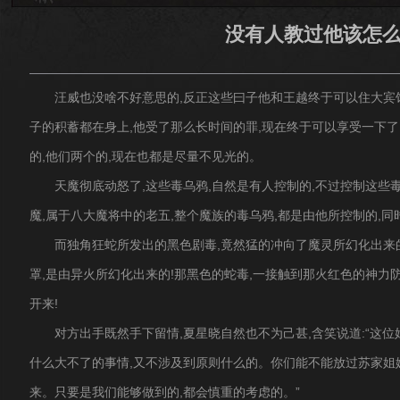
没有人教过他该怎
汪威也没啥不好意思的,反正这些曰子他和王越终于可以住大宾馆
子的积蓄都在身上,他受了那么长时间的罪,现在终于可以享受一下了
的,他们两个的,现在也都是尽量不见光的。
天魔彻底动怒了,这些毒乌鸦,自然是有人控制的,不过控制这些
魔,属于八大魔将中的老五,整个魔族的毒乌鸦,都是由他所控制的,同
而独角狂蛇所发出的黑色剧毒,竟然猛的冲向了魔灵所幻化出来
罩,是由异火所幻化出来的!那黑色的蛇毒,一接触到那火红色的神力
开来!
对方出手既然手下留情,夏星晓自然也不为己甚,含笑说道:“这
什么大不了的事情,又不涉及到原则什么的。你们能不能放过苏家姐
来。只要是我们能够做到的,都会慎重的考虑的。”