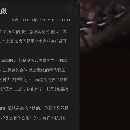
么做
作者：admin时间：2015-10-30 17:11
了,五星的,要住总统套房的,他大半辈
,当然,宾馆房间是用小木寒的身份证开
毒乌鸦的人,却是魔族八大魔将之一的鸦
时,这鸦魔的兽体,就是魔族的毒乌鸦王!
的神力防护罩之上。而魔灵的神力防护
防护罩之上,就立刻化作了一股黑烟,四散
位姐姐,我就是来求个情的。你看这又不是
妹?要是有什么条件的话,你们不妨开出