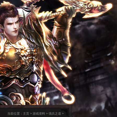
当前位置：
主页
>
游戏资料
>
强兵之道
>