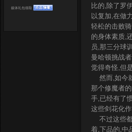
比的,除了罗
媒体礼包领取
以复加,在做
轻松的击败骑
的身体素质,
员,那三分球
曼哈顿挑战者
觉得奇怪,但
然而,如今
那个修魔者的
手,已经有了
这些剑花化作
不过这些都
着,下品的,