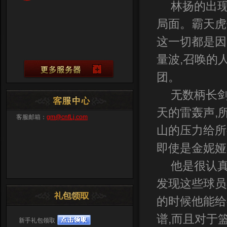
林扬的出现
局面。霸天虎
这一切都是因
量波,召唤的
团。
无数柄长剑
天的雷轰声,
客服邮箱：
gm@cnfLj.com
山的压力给所
即使是金妮娅
他是很认
发现这些球员
的时候他能给
谱,而且对于
新手礼包领取