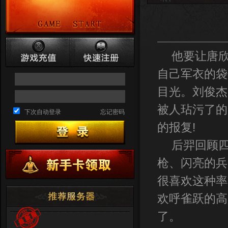
他要让唐欣
自己军衣的袋
目光。刘俊杰
被人玷污了的
下次自动登录
忘记密码
的报复!
后羿回顾四
枪、闪亮的兵
很喜欢这种率
欢呼雀跃的高
了。