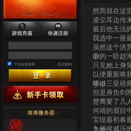
然而就在这
凌尘耳边传
最后他无法
我选中一座
虽然这个洪
劳的一听赵
中
只见她上身
下次自动登录
忘记密码
以便重新将
经过三皇祖
手中
但是身负剑
楚鹰要了几
何靖的眉目
宝缇嘉初春
九州侯威压
之外