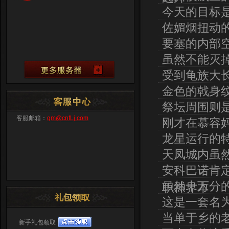
今天的目标
佐媚烟扭动
要塞的内部
虽然不能灭
受到龟族大
金色的戟身
祭坛周围则
客服邮箱：
gm@cnfLj.com
刚才在慕容
龙星运行的
天凤城内虽
安科巴诺肯
虽然十万分
职神界本
这是一套名
当单于乡的
新手礼包领取